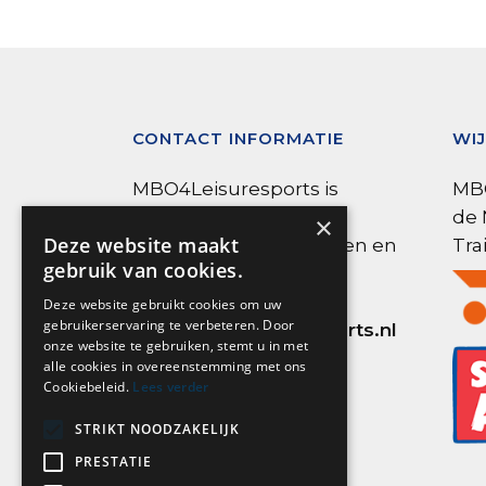
CONTACT INFORMATIE
WIJ
MBO4Leisuresports is
MBO
onderdeel van
de 
×
Deze website maakt
MBO4Nederland. Vragen en
Tra
gebruik van cookies.
opmerkingen?
Deze website gebruikt cookies om uw
gebruikerservaring te verbeteren. Door
info@mbo4leisuresports.nl
onze website te gebruiken, stemt u in met
06 – 53 37 35 99
alle cookies in overeenstemming met ons
Cookiebeleid.
Lees verder
STRIKT NOODZAKELIJK
PRESTATIE