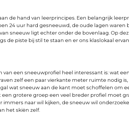
an de hand van leerprincipes. Een belangrijk leerpr
lopen 24 uur hard gesneeuwd, de oude lagen waren b
van sneeuw ligt echter onder de bovenlaag. Op deze 
de piste bij stil te staan en er ons klaslokaal erva
n van een sneeuwprofiel heel interessant is: wat ee
aven zelf een paar vierkante meter ruimte nodig is, 
ogal wat sneeuw aan de kant moet schoffelen om een
 een grotere groep een veel breder profiel moet gra
 immers naar wil kijken, de sneeuw wil onderzoeken
 het skiën zelf.