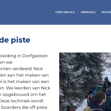
OVER MBO4LS
WERKVELD
INSCH
de piste
eiding in Dorfgastein
den we
ten verdeeld. Nick
den aan het maken van
l is het maken van een
n. We leerden van Nick
ijn opgebouwd om het
. Deze techniek wordt
 boarders die off-piste